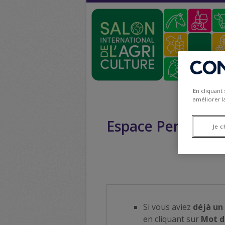
En cliquant
améliorer la
Espace Personnel
Je c
Si vous aviez
déjà un
en cliquant sur
Mot d